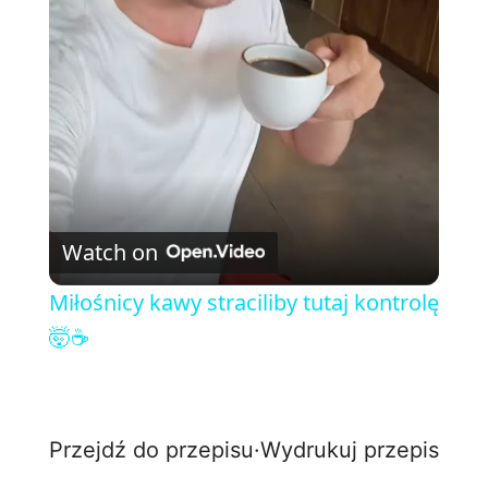
l
a
y
V
Watch on
i
Miłośnicy kawy straciliby tutaj kontrolę
🤯☕
d
e
Przejdź do przepisu
·
Wydrukuj przepis