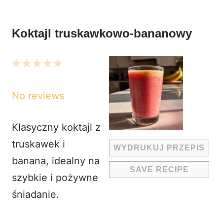
Koktajl truskawkowo-bananowy
1
2
3
4
5
Star
Stars
Stars
Stars
Stars
No reviews
Klasyczny koktajl z
truskawek i
WYDRUKUJ PRZEPIS
banana, idealny na
SAVE RECIPE
szybkie i pożywne
śniadanie.