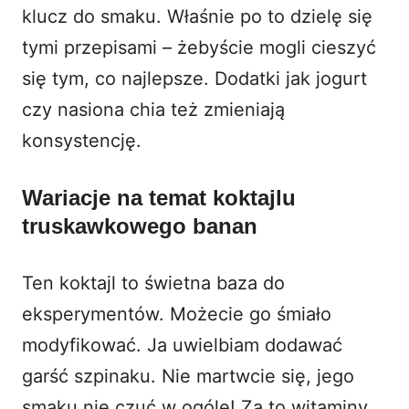
klucz do smaku. Właśnie po to dzielę się
tymi przepisami – żebyście mogli cieszyć
się tym, co najlepsze. Dodatki jak jogurt
czy
nasiona chia
też zmieniają
konsystencję.
Wariacje na temat koktajlu
truskawkowego banan
Ten koktajl to świetna baza do
eksperymentów. Możecie go śmiało
modyfikować. Ja uwielbiam dodawać
garść szpinaku. Nie martwcie się, jego
smaku nie czuć w ogóle! Za to witaminy