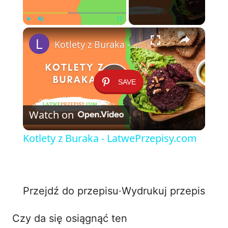
×
Play
Unmute
Fullscreen
Kotlety z Buraka - LatwePrzepisy.com
SAVE
P
Watch on
l
Kotlety z Buraka - LatwePrzepisy.com
a
y
Przejdź do przepisu
·
Wydrukuj przepis
V
Czy da się osiągnąć ten