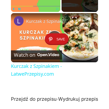
×
Play
Unmute
Fullscreen
Kurczak z Szpinakiem - LatwePrzepisy.com
SAVE
P
Watch on
l
Kurczak z Szpinakiem -
a
LatwePrzepisy.com
y
Przejdź do przepisu
·
Wydrukuj przepis
V