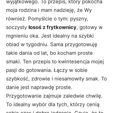
wyjątkowego. To przepis, który pokocha
moja rodzina i mam nadzieję, że Wy
d
również. Pomyślcie o tym: pyszny,
soczysty
łosoś z frytkownicy
, gotowy w
e
mgnieniu oka. Jest idealny na szybki
o
obiad w tygodniu. Sama przygotowuję
takie dania od lat, bo kocham proste
smaki. Ten przepis to kwintesencja mojej
pasji do gotowania. Łączy w sobie
szybkość, zdrowie i niesamowity smak. To
danie jest naprawdę proste.
Przygotowanie zajmuje zaledwie chwilę.
To idealny wybór dla tych, którzy cenią
sobie czas i dobre jedzenie. Czuję, że to