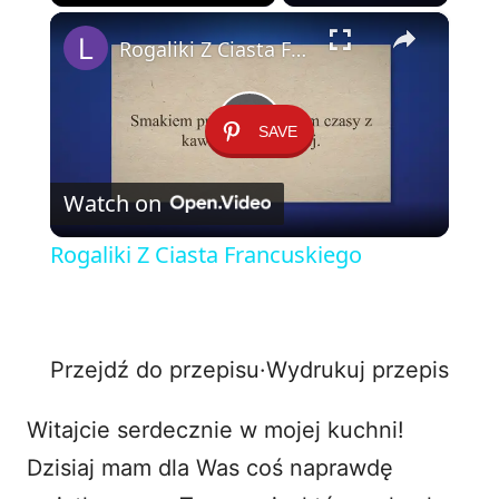
×
Play
Unmute
Fullscreen
Rogaliki Z Ciasta Francuskiego
SAVE
P
Watch on
l
Rogaliki Z Ciasta Francuskiego
a
y
Przejdź do przepisu
·
Wydrukuj przepis
V
Witajcie serdecznie w mojej kuchni!
Dzisiaj mam dla Was coś naprawdę
i