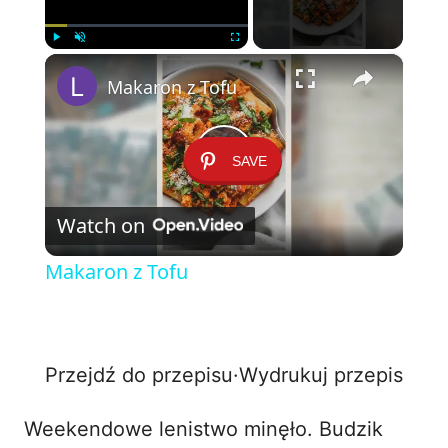
×
Play
Unmute
Fullscreen
Makaron z Tofu
SAVE
P
Watch on
l
Makaron z Tofu
a
y
Przejdź do przepisu
·
Wydrukuj przepis
V
Weekendowe lenistwo minęło. Budzik