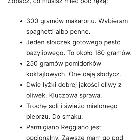
Zobacz, co musisz mieć pod ręką:
300 gramów makaronu. Wybieram
spaghetti albo penne.
Jeden słoiczek gotowego pesto
bazyliowego. To około 180 gramów.
250 gramów pomidorków
koktajlowych. One dają słodycz.
Dwie łyżki dobrej jakości oliwy z
oliwek. Kluczowa sprawa.
Trochę soli i świeżo mielonego
pieprzu. Do smaku.
Parmigiano Reggiano jest
opcjonalny. Zawsze mam go pod