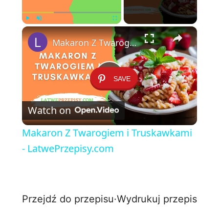
×
Play
Unmute
Fullscreen
Makaron Z Twarogiem i Truskawkami - LatwePrzepisy.com
SAVE
P
Watch on
l
Makaron Z Twarogiem i Truskawkami
a
- LatwePrzepisy.com
y
Przejdź do przepisu
·
Wydrukuj przepis
V