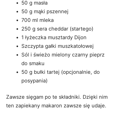
50 g masła
50 g mąki pszennej
700 ml mleka
250 g sera cheddar (startego)
1 łyżeczka musztardy Dijon
Szczypta gałki muszkatołowej
Sól i świeżo mielony czarny pieprz
do smaku
50 g bułki tartej (opcjonalnie, do
posypania)
Zawsze sięgam po te składniki. Dzięki nim
ten
zapiekany makaron
zawsze się udaje.