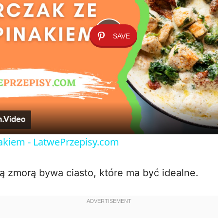
SAVE
P
l
a
y
nakiem - LatwePrzepisy.com
V
ą zmorą bywa ciasto, które ma być idealne.
i