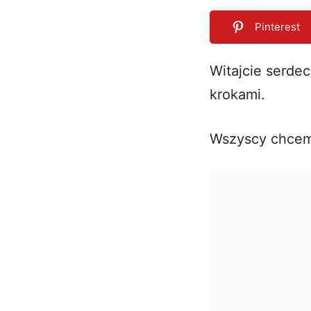
Pinterest
Witajcie serdec
krokami.
0
SHARES
Wszyscy chcemy