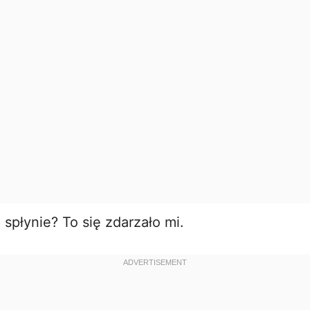
d
e
o
a spłynie? To się zdarzało mi.