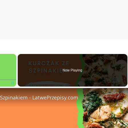
×
Now Playing
Fullscreen
 Szpinakiem - LatwePrzepisy.com