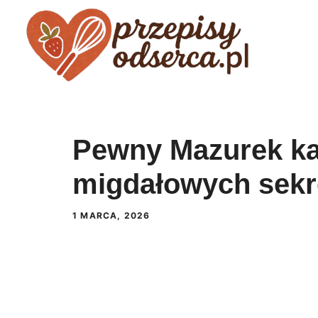
Przejdź
do
treści
Pewny Mazurek k
migdałowych sek
1 MARCA, 2026