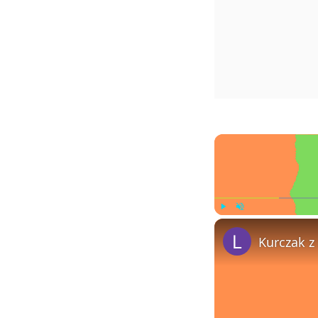
Play
Unmute
Kurczak z