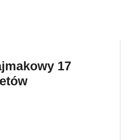
ajmakowy 17
retów