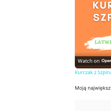
Watch on
Kurczak z Szpi
Moją największ