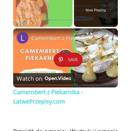
Now Playing
×
Play
Unmute
Fullscreen
Camembert z Piekarnika - LatwePrzepisy.com
SAVE
P
Watch on
l
Camembert z Piekarnika -
a
LatwePrzepisy.com
y