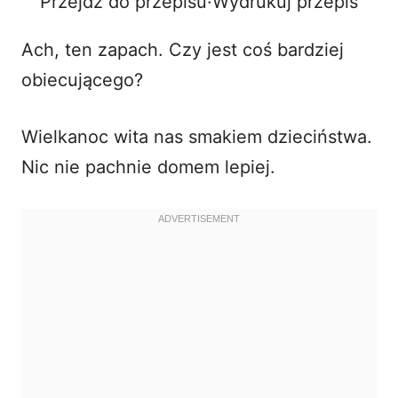
Przejdź do przepisu
·
Wydrukuj przepis
V
Ach, ten zapach. Czy jest coś bardziej
i
obiecującego?
d
Wielkanoc wita nas smakiem dzieciństwa.
Nic nie pachnie domem lepiej.
e
o