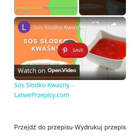
×
Play
Unmute
Fullscreen
Sos Slodko Kwasny - LatwePrzepisy.com
SAVE
P
Watch on
l
Sos Slodko Kwasny -
a
LatwePrzepisy.com
y
Przejdź do przepisu
·
Wydrukuj przepis
V