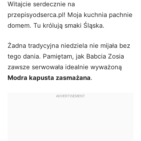
Witajcie serdecznie na
i
przepisyodserca.pl! Moja kuchnia pachnie
domem. Tu królują smaki Śląska.
d
Żadna tradycyjna niedziela nie mijała bez
e
tego dania. Pamiętam, jak Babcia Zosia
o
zawsze serwowała idealnie wyważoną
Modra kapusta zasmażana
.