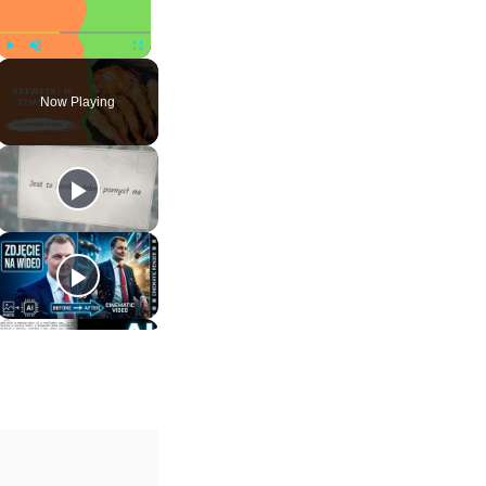
Play
Unmute
Fullscreen
Now Playing