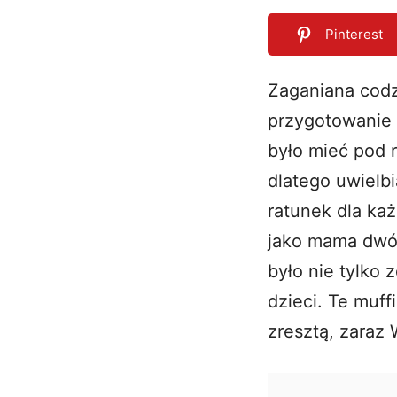
Pinterest
Zaganiana codz
przygotowanie 
0
SHARES
było mieć pod 
dlatego uwiel
ratunek dla ka
jako mama dwój
było nie tylko 
dzieci. Te muff
zresztą, zaraz