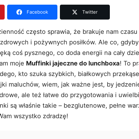
Facebook
Twitter
ienność często sprawia, że brakuje nam czasu
zdrowych i pożywnych posiłków. Ale co, gdyb
ręką coś pysznego, co doda energii na cały dzi
biam moje
Muffinki jajeczne do lunchboxa
! To p
żdego, kto szuka szybkich, białkowych przekąse
ki maluchów, wiem, jak ważne jest, by jedzeni
zdrowe, ale też łatwe do przygotowania i uwielb
inki są właśnie takie – bezglutenowe, pełne war
 Wam wszystko zdradzę!