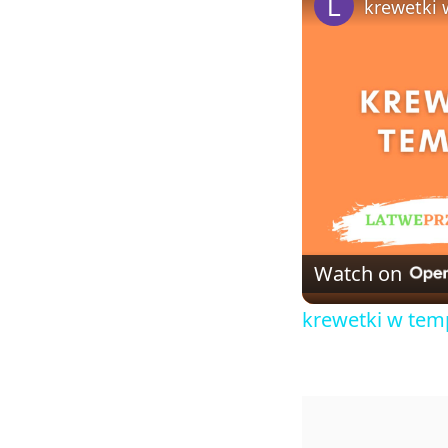
krewetki 
Watch on
krewetki w tem