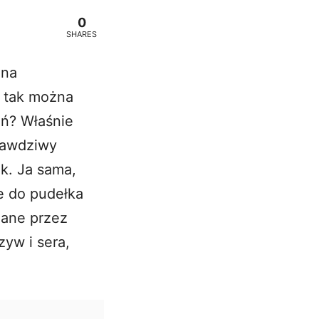
0
SHARES
 na
y tak można
eń? Właśnie
rawdziwy
k. Ja sama,
e do pudełka
iane przez
zyw i sera,