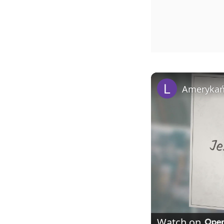
Amerykań
Watch on