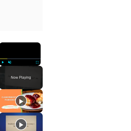
×
Play
Unmute
Fullscreen
Now Playing