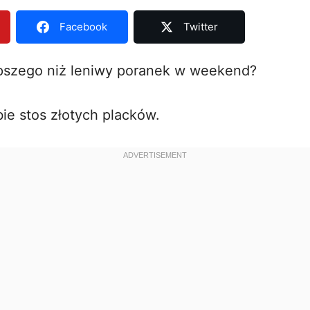
Facebook
Twitter
epszego niż leniwy poranek w weekend?
ie stos złotych placków.