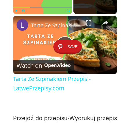
×
Play
Unmute
Fullscreen
Tarta Ze Szpinakiem Przepis - LatwePrzepisy.com
SAVE
P
Watch on
l
Tarta Ze Szpinakiem Przepis -
a
LatwePrzepisy.com
y
Przejdź do przepisu
·
Wydrukuj przepis
V