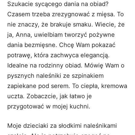
Szukacie sycącego dania na obiad?
i
Czasem trzeba zrezygnować z mięsa. To
nie znaczy, że brakuje smaku. Wiecie, że
d
ja, Anna, uwielbiam tworzyć pożywne
dania bezmięsne. Chcę Wam pokazać
e
potrawę, która zachwyca elegancją.
o
Idealne na rodzinny obiad. Mówię Wam o
pysznych naleśniki ze szpinakiem
zapiekane pod serem. To ciepła, kremowa
uczta. Zobaczcie, jak łatwo je
przygotować w mojej kuchni.
Moje dzieciaki za słodkimi naleśnikami