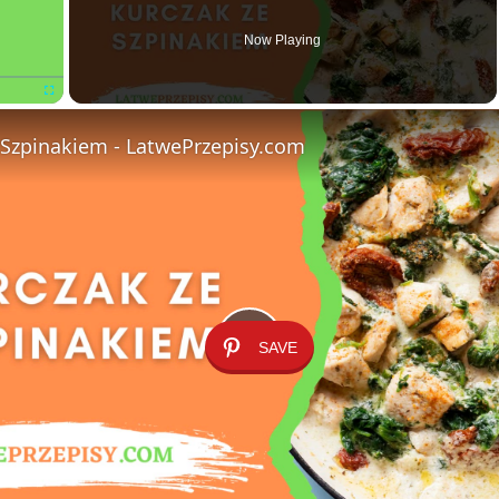
Now Playing
Fullscreen
 Szpinakiem - LatwePrzepisy.com
SAVE
P
l