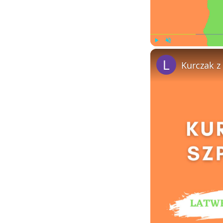
Play
Unmute
Kurczak z