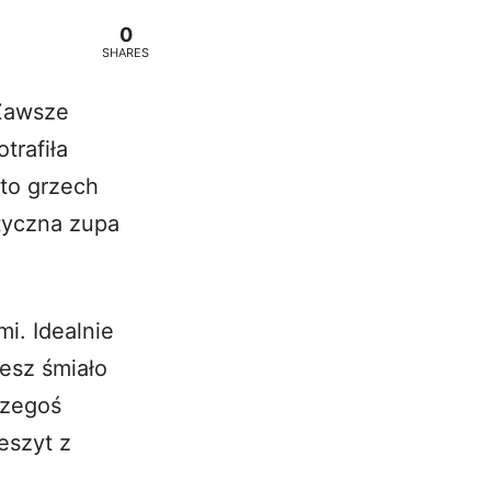
0
SHARES
 Zawsze
trafiła
to grzech
atyczna zupa
i. Idealnie
esz śmiało
czegoś
eszyt z