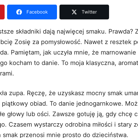
Facebook
Twitter
tsze składniki dają najwięcej smaku. Prawda?
bcię Zosię za pomysłowość. Nawet z resztek po
a. Pamiętam, jak uczyła mnie, że marnowanie 
tego kocham to danie. To moja klasyczna, arom
rami.
ykła zupa. Ręczę, że uzyskasz mocny smak umam
a piątkowy obiad. To danie jednogarnkowe. Moż
łe głowy lub ości. Zawsze gotuję ją, gdy chcę 
o. Czasem wystarczy odrobina miłości i stary z
n smak przenosi mnie prosto do dzieciństwa.