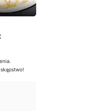
t
enia.
e skąpstwo!