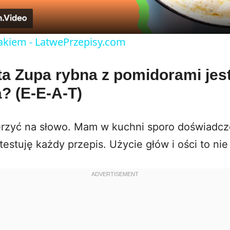
a
y
nakiem - LatwePrzepisy.com
V
ta Zupa rybna z pomidorami jes
? (E-E-A-T)
i
d
rzyć na słowo. Mam w kuchni sporo doświadcz
estuję każdy przepis. Użycie głów i ości to ni
e
o