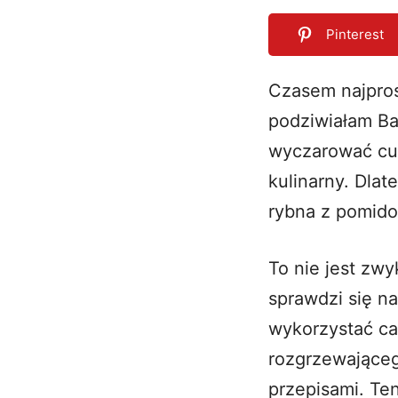
Pinterest
Czasem najpros
podziwiałam Ba
0
SHARES
wyczarować cud
kulinarny. Dla
rybna z pomido
To nie jest zw
sprawdzi się n
wykorzystać ca
rozgrzewająceg
przepisami. Te