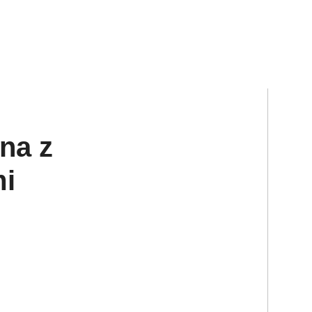
na z
i