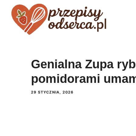
Przejdź
do
treści
Genialna Zupa ryb
pomidorami umam
29 STYCZNIA, 2026