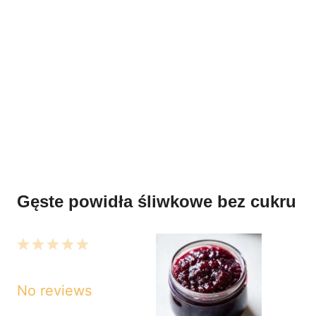
Gęste powidła śliwkowe bez cukru
1
2
3
4
5
Star
Stars
Stars
Stars
Stars
No reviews