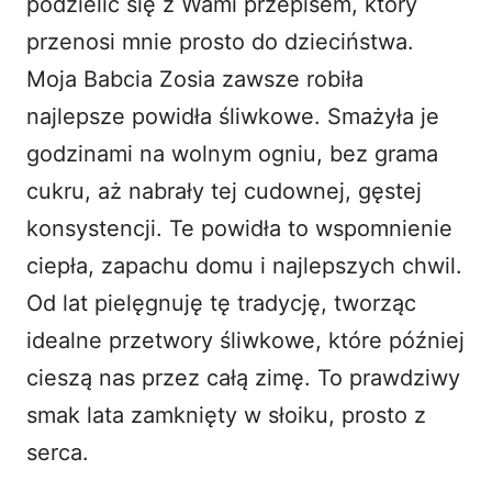
podzielić się z Wami przepisem, który
przenosi mnie prosto do dzieciństwa.
d
Moja Babcia Zosia zawsze robiła
najlepsze powidła śliwkowe. Smażyła je
e
godzinami na wolnym ogniu, bez grama
o
cukru, aż nabrały tej cudownej, gęstej
konsystencji. Te powidła to wspomnienie
ciepła, zapachu domu i najlepszych chwil.
Od lat pielęgnuję tę tradycję, tworząc
idealne przetwory śliwkowe, które później
cieszą nas przez całą zimę. To prawdziwy
smak lata zamknięty w słoiku, prosto z
serca.