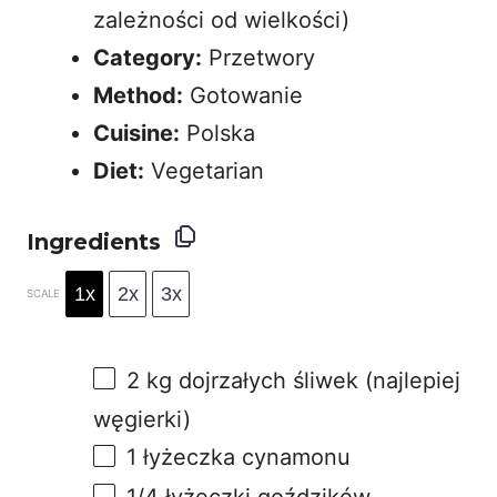
zależności od wielkości)
Category:
Przetwory
Method:
Gotowanie
Cuisine:
Polska
Diet:
Vegetarian
Ingredients
1x
2x
3x
SCALE
2
kg dojrzałych śliwek (najlepiej
węgierki)
1
łyżeczka cynamonu
1/4
łyżeczki goździków