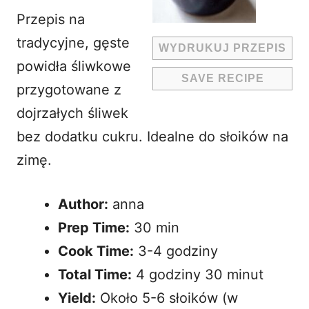
Przepis na
tradycyjne, gęste
WYDRUKUJ PRZEPIS
powidła śliwkowe
SAVE RECIPE
przygotowane z
dojrzałych śliwek
bez dodatku cukru. Idealne do słoików na
zimę.
Author:
anna
Prep Time:
30 min
Cook Time:
3-4 godziny
Total Time:
4 godziny 30 minut
Yield:
Około 5-6 słoików (w