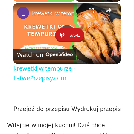
×
Play
Unmute
Fullscreen
krewetki w tempurze - LatwePrzepisy.com
SAVE
P
Watch on
l
krewetki w tempurze -
a
LatwePrzepisy.com
y
Przejdź do przepisu
·
Wydrukuj przepis
V
Witajcie w mojej kuchni! Dziś chcę
i