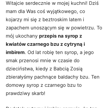
Witajcie serdecznie w mojej kuchni! Dziś
i
mam dla Was coś wyjątkowego, co
kojarzy mi się z beztroskim latem i
d
zapachem unoszącym się w powietrzu. To
mój ukochany
przepis na syrop z
e
kwiatów czarnego bzu z cytryną i
o
imbirem
. Od lat robię ten syrop, a jego
smak przenosi mnie w czasie do
dzieciństwa, kiedy z Babcią Zosią
zbierałyśmy pachnące baldachy bzu. Ten
domowy syrop z czarnego bzu to
prawdziwy skarb!