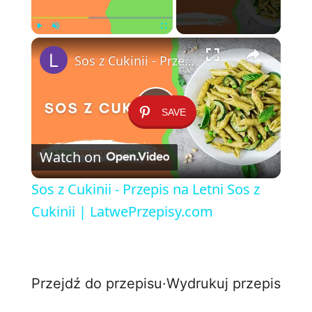
×
Play
Unmute
Fullscreen
Sos z Cukinii - Przepis na Letni Sos z Cukinii | LatwePrzepisy.com
SAVE
P
Watch on
l
Sos z Cukinii - Przepis na Letni Sos z
a
Cukinii | LatwePrzepisy.com
y
Przejdź do przepisu
·
Wydrukuj przepis
V