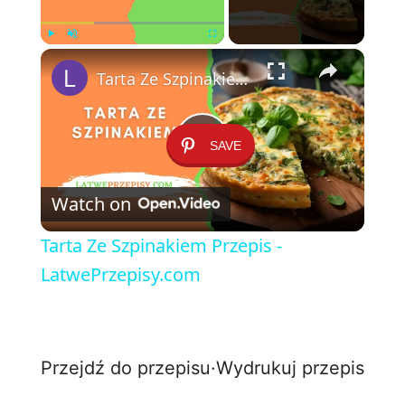
×
Play
Unmute
Fullscreen
Tarta Ze Szpinakiem Przepis - LatwePrzepisy.com
SAVE
P
Watch on
l
Tarta Ze Szpinakiem Przepis -
a
LatwePrzepisy.com
y
Przejdź do przepisu
·
Wydrukuj przepis
V