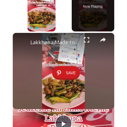
Now Playing
×
Play
Unmute
Fullscreen
Lakkhana Made-to-Order Food 🇹🇭🍜 Ukryta perełka w Pattayi – tylko 7 zł
SAVE