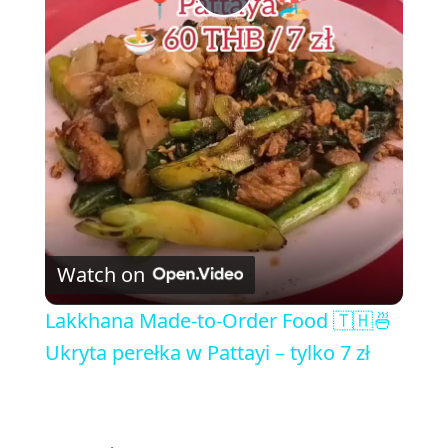
P
l
a
y
V
Watch on
i
Lakkhana Made-to-Order Food 🇹🇭🍜
Ukryta perełka w Pattayi – tylko 7 zł
d
e