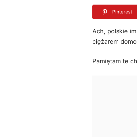
Pinterest
Ach, polskie im
ciężarem dom
0
SHARES
Pamiętam te ch