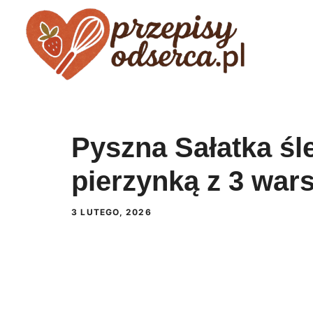
Przejdź
do
treści
Pyszna Sałatka śl
pierzynką z 3 war
3 LUTEGO, 2026