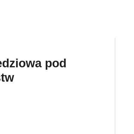
edziowa pod
stw