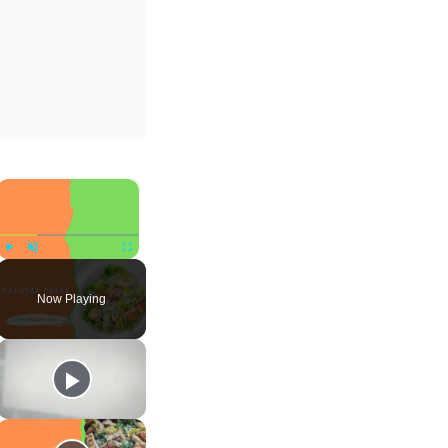
×
Play
Unmute
Fullscreen
Now Playing