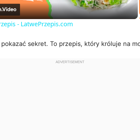
a
rzepis - LatwePrzepis.com
y
okazać sekret. To przepis, który króluje na mo
V
i
d
e
o