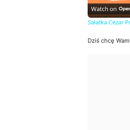
Watch on
Sałatka Cezar P
Dziś chcę Wam p