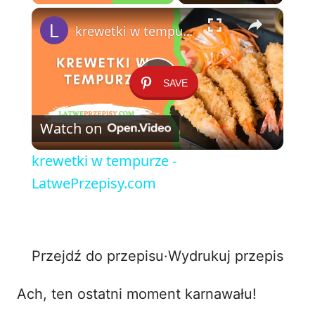
×
Play
Unmute
Fullscreen
krewetki w tempurze - LatwePrzepisy.com
SAVE
P
Watch on
l
krewetki w tempurze -
a
LatwePrzepisy.com
y
Przejdź do przepisu
·
Wydrukuj przepis
V
Ach, ten ostatni moment karnawału!
i