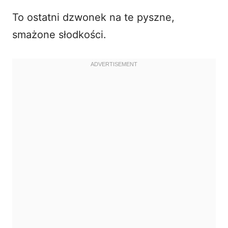
To ostatni dzwonek na te pyszne,
d
smażone słodkości.
e
o