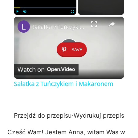
×
Play
Unmute
Fullscreen
Sałatka z Tuńczykiem i Makaronem
SAVE
P
Watch on
l
Sałatka z Tuńczykiem i Makaronem
a
y
Przejdź do przepisu
·
Wydrukuj przepis
V
Cześć Wam! Jestem Anna, witam Was w