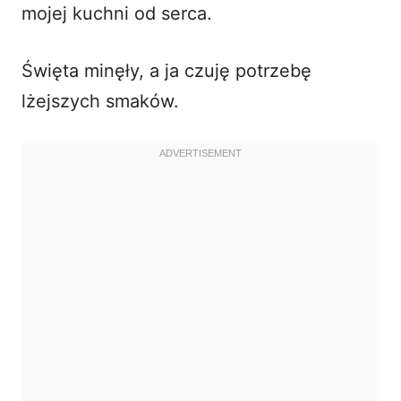
mojej kuchni od serca.
i
Święta minęły, a ja czuję potrzebę
d
lżejszych smaków.
e
o