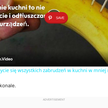
SAVE
P
l
a
y
cie się wszystkich zabrudzeń w kuchni w mniej 
V
konale.
i