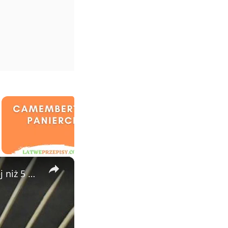
×
Sposób na pozbycie się wszystkich zabrudzeń w kuchni w mniej niż 5 minut