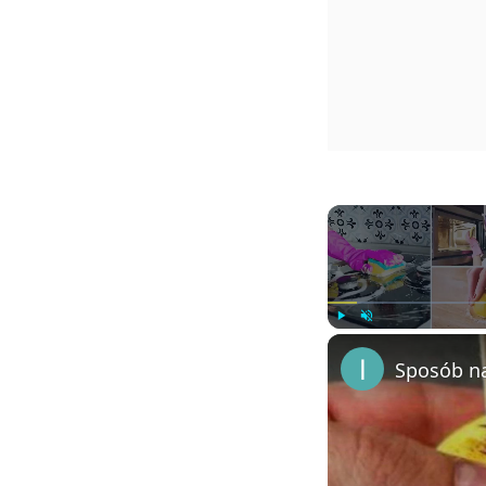
Play
Unmute