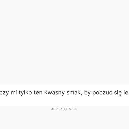
d
e
o
zy mi tylko ten kwaśny smak, by poczuć się le