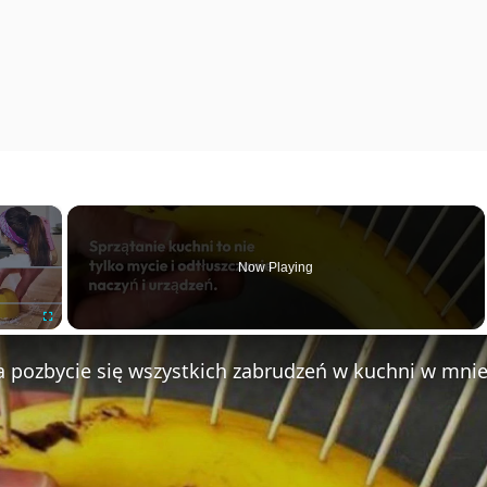
×
Now Playing
Fullscreen