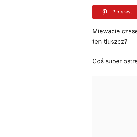
Pinterest
Miewacie czasem
ten tłuszcz?
0
SHARES
Coś super ostr