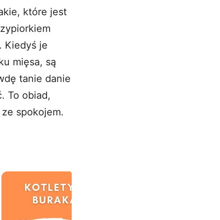
ie, które jest
czypiorkiem
. Kiedyś je
ku mięsa, są
wdę tanie danie
. To obiad,
ę ze spokojem.