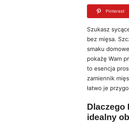
Pinterest
Szukasz sycąc
bez mięsa. Szcz
0
SHARES
smaku domowego
pokażę Wam prz
to esencja pros
zamiennik mięs
łatwo je przyg
Dlaczego 
idealny o