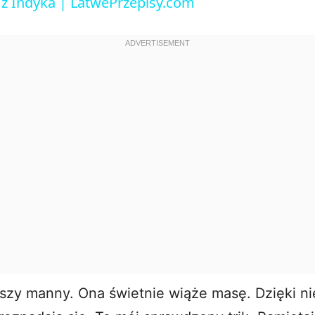
 z Indyka | LatwePrzepisy.com
V
i
d
e
o
zy manny. Ona świetnie wiąże masę. Dzięki nie