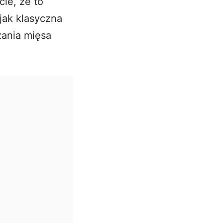
cie, że to
jak klasyczna
zania mięsa