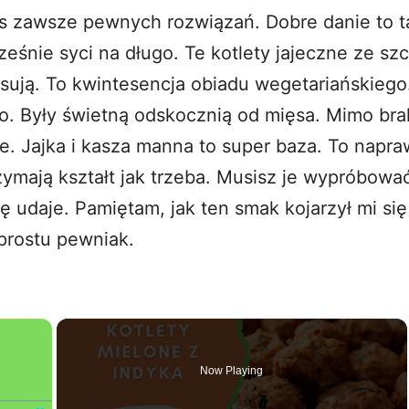
 zawsze pewnych rozwiązań. Dobre danie to tak
ześnie syci na długo. Te kotlety jajeczne ze sz
isują. To kwintesencja obiadu wegetariańskiego
to. Były świetną odskocznią od mięsa. Mimo bra
. Jajka i kasza manna to super baza. To napra
ymają kształt jak trzeba. Musisz je wypróbować
ę udaje. Pamiętam, jak ten smak kojarzył mi si
 prostu pewniak.
×
Now Playing