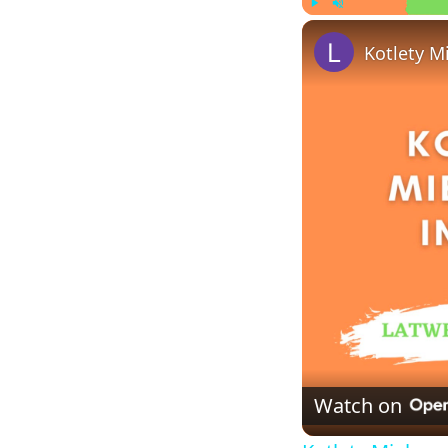
Play
Unmute
Kotlety M
Watch on