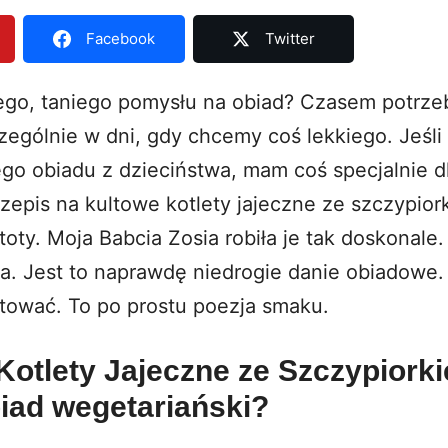
Facebook
Twitter
ego, taniego pomysłu na obiad? Czasem potrz
ególnie w dni, gdy chcemy coś lekkiego. Jeśli 
 obiadu z dzieciństwa, mam coś specjalnie dl
epis na kultowe kotlety jajeczne ze szczypior
toty. Moja Babcia Zosia robiła je tak doskonale.
a. Jest to naprawdę niedrogie danie obiadowe.
otować. To po prostu poezja smaku.
Kotlety Jajeczne ze Szczypiork
biad wegetariański?