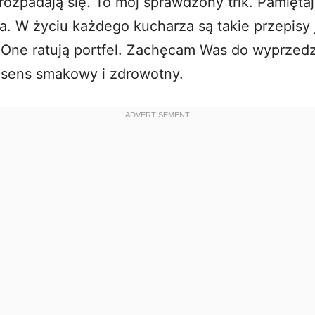
ozpadają się. To mój sprawdzony trik. Pamiętaj
a. W życiu każdego kucharza są takie przepisy
 One ratują portfel. Zachęcam Was do wyprzed
 sens smakowy i zdrowotny.