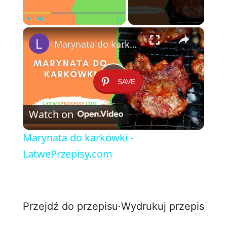
×
Play
Unmute
Fullscreen
Marynata do karkówki - LatwePrzepisy.com
SAVE
P
Watch on
l
Marynata do karkówki -
a
LatwePrzepisy.com
y
Przejdź do przepisu
·
Wydrukuj przepis
V