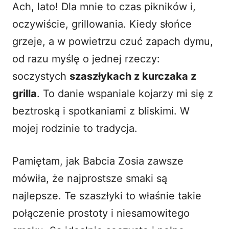
Ach, lato! Dla mnie to czas pikników i,
i
oczywiście, grillowania. Kiedy słońce
grzeje, a w powietrzu czuć zapach dymu,
d
od razu myślę o jednej rzeczy:
soczystych
szaszłykach z kurczaka z
e
grilla
. To danie wspaniale kojarzy mi się z
o
beztroską i spotkaniami z bliskimi. W
mojej rodzinie to tradycja.
Pamiętam, jak Babcia Zosia zawsze
mówiła, że najprostsze smaki są
najlepsze. Te szaszłyki to właśnie takie
połączenie prostoty i niesamowitego