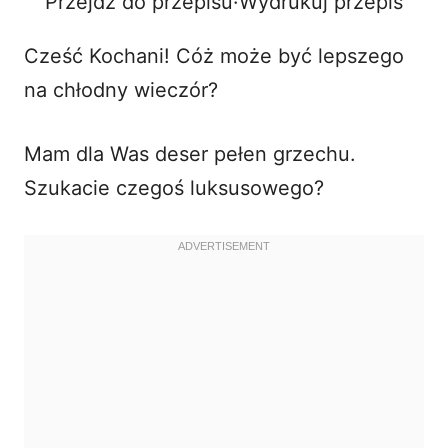
Przejdź do przepisu
·
Wydrukuj przepis
V
Cześć Kochani! Cóż może być lepszego
i
na chłodny wieczór?
d
Mam dla Was deser pełen grzechu.
Szukacie czegoś luksusowego?
e
o