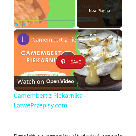
Now Playing
×
Play
Unmute
Fullscreen
Camembert z Piekarnika - LatwePrzepisy.com
SAVE
P
Watch on
l
Camembert z Piekarnika -
a
LatwePrzepisy.com
y