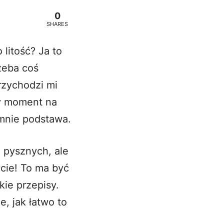
0
SHARES
 litość? Ja to
zeba coś
rzychodzi mi
ny moment na
 mnie podstawa.
h pysznych, ale
cie! To ma być
kie przepisy.
, jak łatwo to