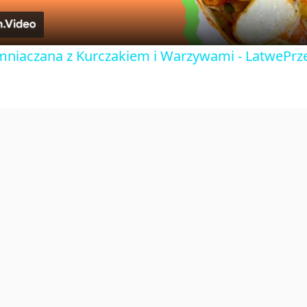
a
y
mniaczana z Kurczakiem i Warzywami - LatwePrz
V
i
d
e
o