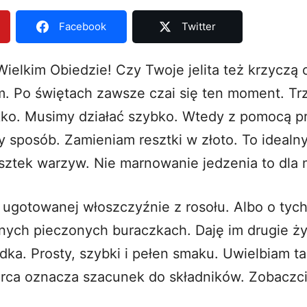
Facebook
Twitter
Wielkim Obiedzie! Czy Twoje jelita też krzyczą o
. Po świętach zawsze czai się ten moment. Tr
ekko. Musimy działać szybko. Wtedy z pomocą p
 sposób. Zamieniam resztki w złoto. To ideal
sztek warzyw. Nie marnowanie jedzenia to dla
j ugotowanej włoszczyźnie z rosołu. Albo o tyc
dnych pieczonych buraczkach. Daję im drugie ży
dka. Prosty, szybki i pełen smaku. Uwielbiam ta
rca oznacza szacunek do składników. Zobaczcie