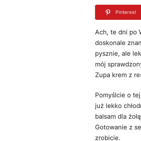
Pinterest
Ach, te dni po 
doskonale znam
0
SHARES
pysznie, ale l
mój sprawdzony
Zupa krem z re
Pomyślcie o te
już lekko chło
balsam dla żołą
Gotowanie z se
zrobicie.