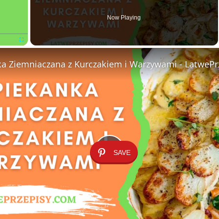
Now Playing
Fullscreen
SAVE
P
l