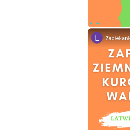
Play
Unmute