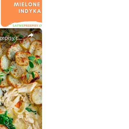
×
Zapiekanka Ziemniaczana z Kurczakiem i Warzywami - LatwePrzepisy.com