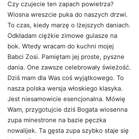
Czy czujecie ten zapach powietrza?
i
Wiosna wreszcie puka do naszych drzwi.
To czas, kiedy marzę o lżejszych daniach.
d
Odkładam ciężkie zimowe gulasze na
bok. Wtedy wracam do kuchni mojej
e
Babci Zosi. Pamiętam jej proste, pyszne
o
dania. One zawsze celebrowały świeżość.
Dziś mam dla Was coś wyjątkowego. To
nasza polska wersja włoskiego klasyka.
Jest niesamowicie esencjonalna. Mówię
Wam, przygotujcie dziś Bogata wiosenna
zupa minestrone na bazie pęczka
nowalijek. Ta gęsta zupa szybko staje się