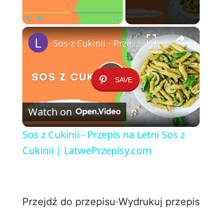
×
Play
Unmute
Fullscreen
Sos z Cukinii - Przepis na Letni Sos z Cukinii | LatwePrzepisy.com
SAVE
P
Watch on
l
Sos z Cukinii - Przepis na Letni Sos z
a
Cukinii | LatwePrzepisy.com
y
Przejdź do przepisu
·
Wydrukuj przepis
V