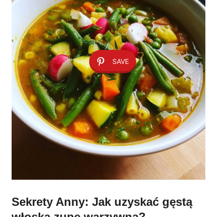
SAVE
Sekrety Anny: Jak uzyskać gęstą
włoską zupę warzywną?