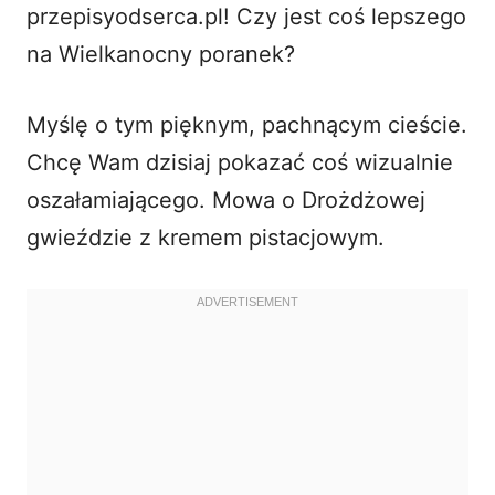
przepisyodserca.pl! Czy jest coś lepszego
i
na Wielkanocny poranek?
d
Myślę o tym pięknym, pachnącym cieście.
Chcę Wam dzisiaj pokazać coś wizualnie
e
oszałamiającego. Mowa o Drożdżowej
o
gwieździe z kremem pistacjowym.