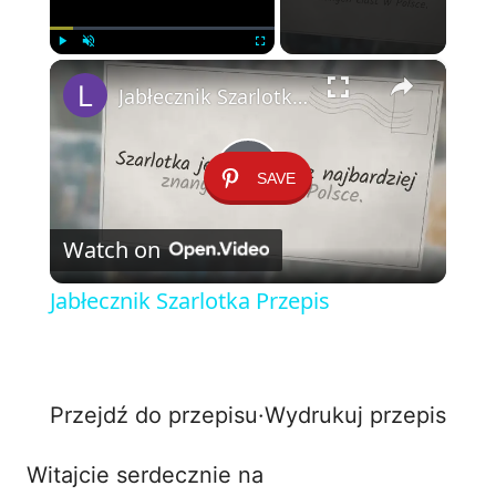
×
Play
Unmute
Fullscreen
Jabłecznik Szarlotka Przepis
SAVE
P
Watch on
l
Jabłecznik Szarlotka Przepis
a
y
Przejdź do przepisu
·
Wydrukuj przepis
V
Witajcie serdecznie na