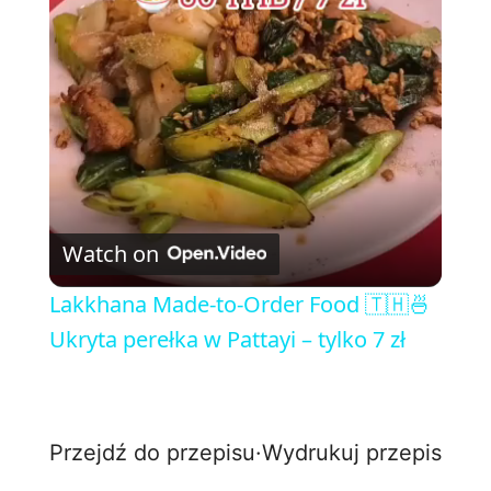
l
a
y
V
Watch on
i
Lakkhana Made-to-Order Food 🇹🇭🍜
Ukryta perełka w Pattayi – tylko 7 zł
d
e
Przejdź do przepisu
·
Wydrukuj przepis