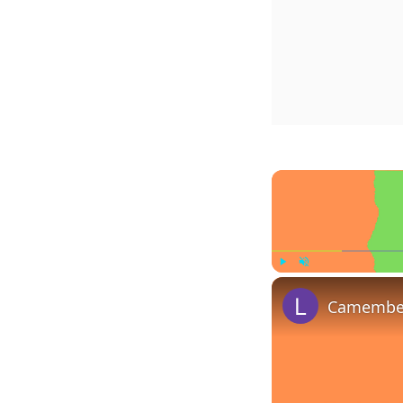
Play
Unmute
Camembert