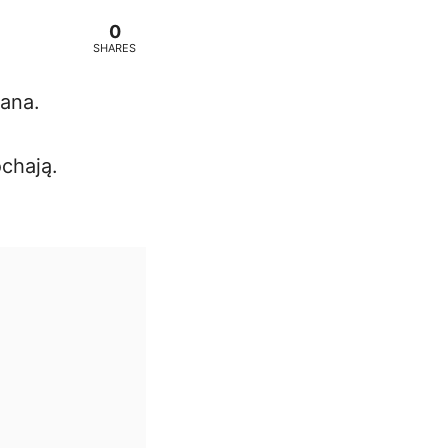
0
SHARES
rana.
chają.