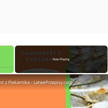
×
Now Playing
Fullscreen
 z Piekarnika - LatwePrzepisy.com