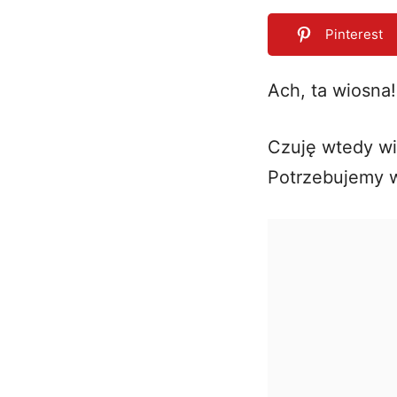
Pinterest
Ach, ta wiosna!
0
SHARES
Czuję wtedy wie
Potrzebujemy w