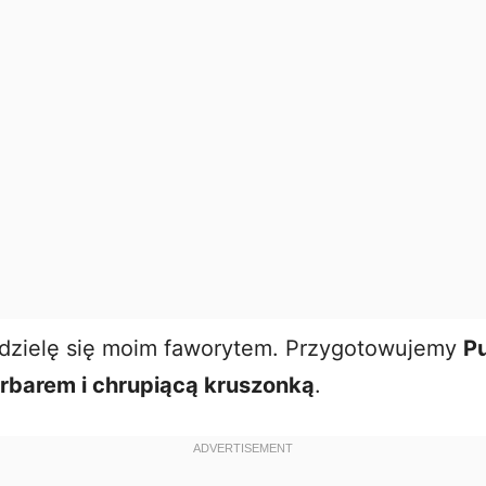
d
e
o
j dzielę się moim faworytem. Przygotowujemy
P
arbarem i chrupiącą kruszonką
.