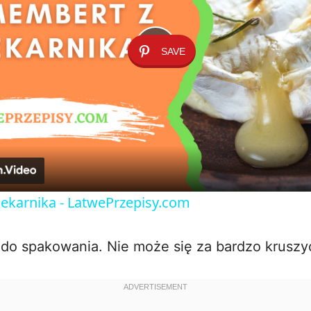
SAVE
P
l
a
y
ekarnika - LatwePrzepisy.com
V
 do spakowania. Nie może się za bardzo kruszy
i