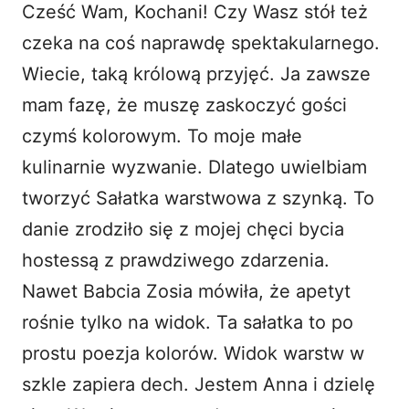
Cześć Wam, Kochani! Czy Wasz stół też
i
czeka na coś naprawdę spektakularnego.
Wiecie, taką królową przyjęć. Ja zawsze
d
mam fazę, że muszę zaskoczyć gości
czymś kolorowym. To moje małe
e
kulinarnie wyzwanie. Dlatego uwielbiam
o
tworzyć Sałatka warstwowa z szynką. To
danie zrodziło się z mojej chęci bycia
hostessą z prawdziwego zdarzenia.
Nawet Babcia Zosia mówiła, że apetyt
rośnie tylko na widok. Ta sałatka to po
prostu poezja kolorów. Widok warstw w
szkle zapiera dech. Jestem Anna i dzielę