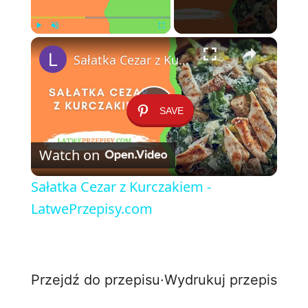
×
Play
Unmute
Fullscreen
Sałatka Cezar z Kurczakiem - LatwePrzepisy.com
SAVE
P
Watch on
l
Sałatka Cezar z Kurczakiem -
a
LatwePrzepisy.com
y
Przejdź do przepisu
·
Wydrukuj przepis
V