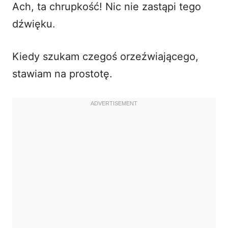
Ach, ta chrupkość! Nic nie zastąpi tego
i
dźwięku.
d
Kiedy szukam czegoś orzeźwiającego,
stawiam na prostotę.
e
o