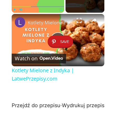
×
Play
Unmute
Fullscreen
Kotlety Mielone z Indyka | LatwePrzepisy.com
SAVE
P
Watch on
l
Kotlety Mielone z Indyka |
a
LatwePrzepisy.com
y
Przejdź do przepisu
·
Wydrukuj przepis
V