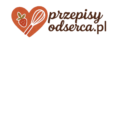
Przejdź
do
treści