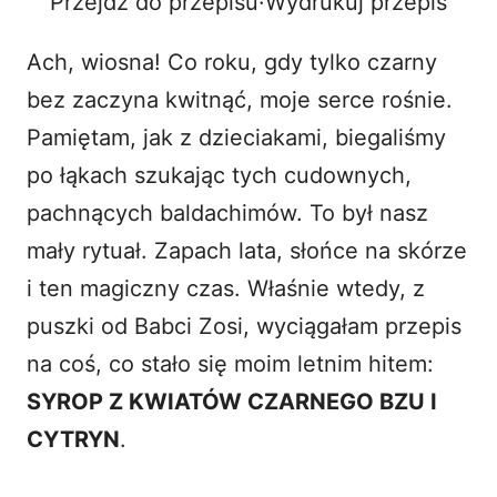
Przejdź do przepisu
·
Wydrukuj przepis
V
Ach, wiosna! Co roku, gdy tylko czarny
i
bez zaczyna kwitnąć, moje serce rośnie.
Pamiętam, jak z dzieciakami, biegaliśmy
d
po łąkach szukając tych cudownych,
pachnących baldachimów. To był nasz
e
mały rytuał. Zapach lata, słońce na skórze
o
i ten magiczny czas. Właśnie wtedy, z
puszki od Babci Zosi, wyciągałam przepis
na coś, co stało się moim letnim hitem:
SYROP Z KWIATÓW CZARNEGO BZU I
CYTRYN
.