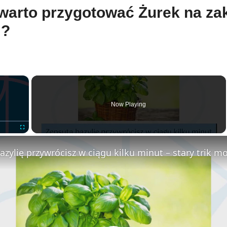
warto przygotować Żurek na za
?
×
Now Playing
Fullscreen
zylię przywrócisz w ciągu kilku minut – stary trik mo