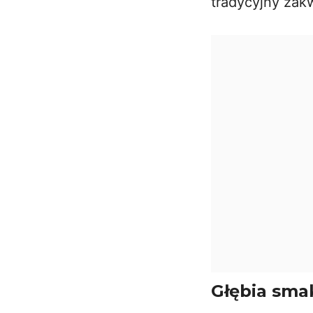
tradycyjny zak
Głębia sma