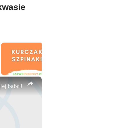
kwasie
×
jej babci!