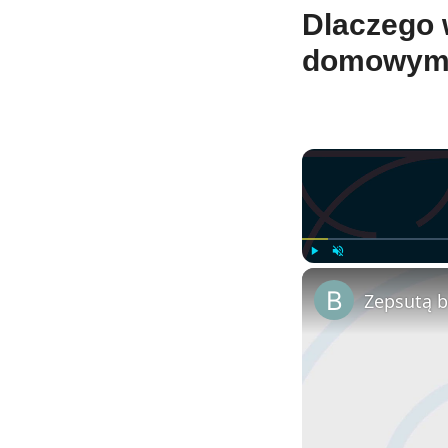
Dlaczego 
domowym
Play
Unmute
Zepsutą ba