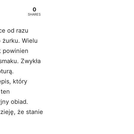
0
SHARES
ce od razu
o żurku. Wielu
k powinien
 smaku. Zwykła
turą.
is, który
 ten
jny obiad.
ieję, że stanie