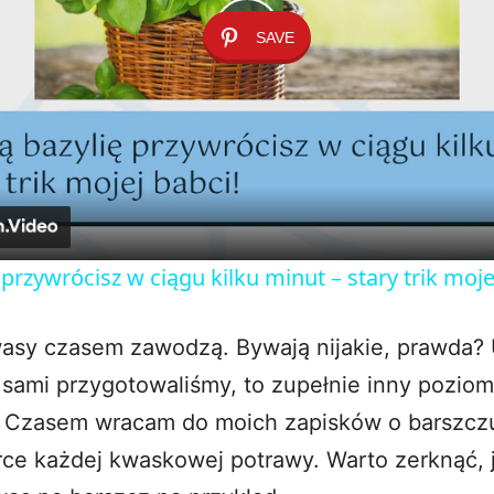
SAVE
P
l
a
y
przywrócisz w ciągu kilku minut – stary trik moje
V
sy czasem zawodzą. Bywają nijakie, prawda? 
sami przygotowaliśmy, to zupełnie inny poziom.
i
 Czasem wracam do moich zapisków o barszczu
d
erce każdej kwaskowej potrawy. Warto zerknąć, 