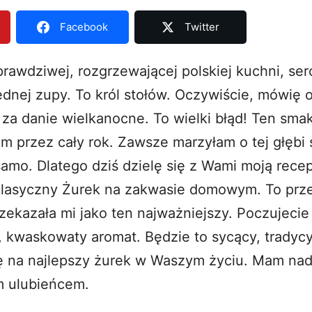
Facebook
Twitter
rawdziwej, rozgrzewającej polskiej kuchni, ser
jednej zupy. To król stołów. Oczywiście, mówię 
 za danie wielkanocne. To wielki błąd! Ten sma
m przez cały rok. Zawsze marzyłam o tej głębi
samo. Dlatego dziś dzielę się z Wami moją recep
lasyczny Żurek na zakwasie domowym. To przep
zekazała mi jako ten najważniejszy. Poczujecie
, kwaskowaty aromat. Będzie to sycący, tradycy
ię na najlepszy żurek w Waszym życiu. Mam nadz
m ulubieńcem.