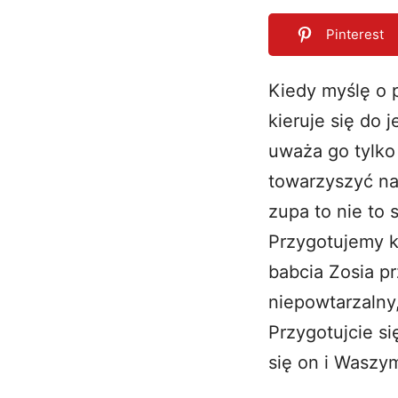
Pinterest
Kiedy myślę o p
kieruje się do 
0
SHARES
uważa go tylko
towarzyszyć na
zupa to nie to 
Przygotujemy k
babcia Zosia pr
niepowtarzalny
Przygotujcie s
się on i Waszy