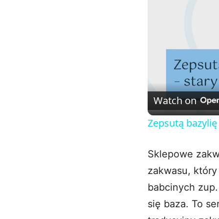
Watch on
Zepsutą bazylię 
Sklepowe zakwa
zakwasu, który 
babcinych zup.
się baza. To s