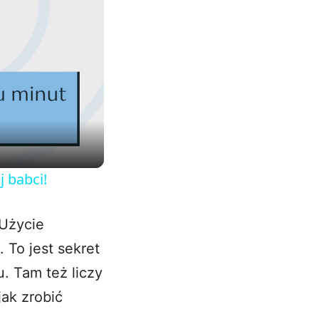
j babci!
Użycie
 To jest sekret
. Tam też liczy
jak zrobić