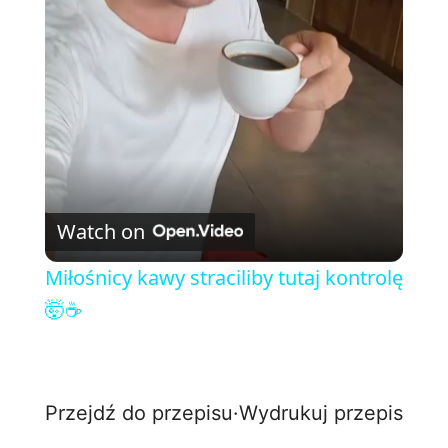
l
a
y
V
Watch on
i
Miłośnicy kawy straciliby tutaj kontrolę
🤯☕
d
e
Przejdź do przepisu
·
Wydrukuj przepis